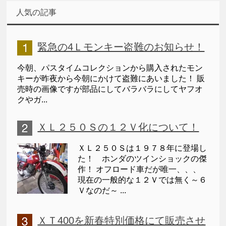
人気の記事
緊急の4Ｌモンキー盗難のお知らせ！
今朝、パスタイムコレクションから購入されたモン
キーが昨夜から今朝にかけて盗難にあいました！ 販
売時の画像ですが部品にしてバラバラにしてヤフオ
クやガ...
ＸＬ２５０Ｓの１２Ｖ化について！
ＸＬ２５０Ｓは１９７８年に登場し
た！ ホンダのツインショックの傑
作！ オフロード車だが唯一、、、
現在の一般的な１２Ｖでは無く～６
Ｖなのだ～ ...
ＸＴ400を新春特別価格にて販売させ