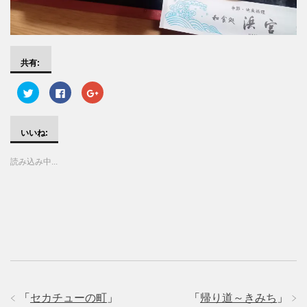
共有:
ク
F
ク
リ
a
リ
ッ
c
ッ
ク
e
ク
し
b
し
て
o
て
いいね:
T
o
G
w
k
o
i
で
o
読み込み中...
t
共
g
t
有
l
e
す
e
r
る
+
で
に
で
共
は
共
有
ク
有
(
リ
(
新
ッ
新
し
ク
し
い
し
い
ウ
て
ウ
ィ
く
ィ
ン
だ
ン
ド
さ
ド
ウ
い
ウ
で
(
で
「
セカチューの町
」
「
帰り道～きみち
」
開
新
開