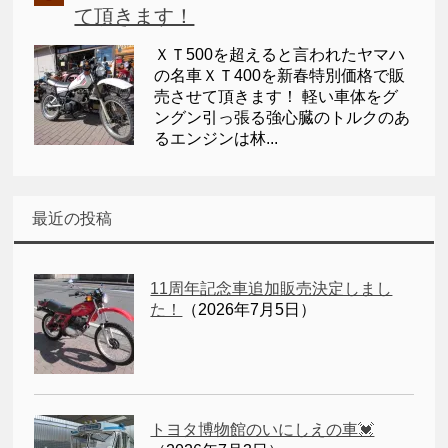
て頂きます！
ＸＴ500を超えると言われたヤマハ
の名車ＸＴ400を新春特別価格で販
売させて頂きます！ 軽い車体をグ
ングン引っ張る強心臓のトルクのあ
るエンジンは林...
最近の投稿
11周年記念車追加販売決定しまし
た！
（2026年7月5日）
トヨタ博物館のいにしえの車💓