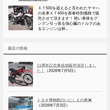
ＸＴ500を超えると言われたヤマハ
の名車ＸＴ400を新春特別価格で販
売させて頂きます！ 軽い車体をグ
ングン引っ張る強心臓のトルクのあ
るエンジンは林...
最近の投稿
11周年記念車追加販売決定しまし
た！
（2026年7月5日）
トヨタ博物館のいにしえの車💓
（2026年7月3日）