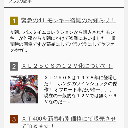
人気の記事
緊急の4Ｌモンキー盗難のお知らせ！
今朝、パスタイムコレクションから購入されたモン
キーが昨夜から今朝にかけて盗難にあいました！ 販
売時の画像ですが部品にしてバラバラにしてヤフオ
クやガ...
ＸＬ２５０Ｓの１２Ｖ化について！
ＸＬ２５０Ｓは１９７８年に登場し
た！ ホンダのツインショックの傑
作！ オフロード車だが唯一、、、
現在の一般的な１２Ｖでは無く～６
Ｖなのだ～ ...
ＸＴ400を新春特別価格にて販売させ
て頂きます！