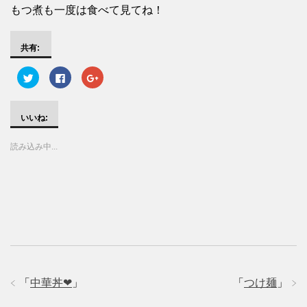
もつ煮も一度は食べて見てね！
共有:
ク
F
ク
リ
a
リ
ッ
c
ッ
ク
e
ク
し
b
し
て
o
て
いいね:
T
o
G
w
k
o
i
で
o
読み込み中...
t
共
g
t
有
l
e
す
e
r
る
+
で
に
で
共
は
共
有
ク
有
(
リ
(
新
ッ
新
し
ク
し
い
し
い
ウ
て
ウ
ィ
く
ィ
ン
だ
ン
ド
さ
ド
ウ
い
ウ
で
(
で
「
中華丼❤
」
「
つけ麺
」
開
新
開
き
し
き
ま
い
ま