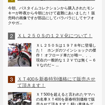
今朝、パスタイムコレクションから購入されたモン
キーが昨夜から今朝にかけて盗難にあいました！ 販
売時の画像ですが部品にしてバラバラにしてヤフオ
クやガ...
ＸＬ２５０Ｓの１２Ｖ化について！
ＸＬ２５０Ｓは１９７８年に登場し
た！ ホンダのツインショックの傑
作！ オフロード車だが唯一、、、
現在の一般的な１２Ｖでは無く～６
Ｖなのだ～ ...
ＸＴ400を新春特別価格にて販売させ
て頂きます！
ＸＴ500を超えると言われたヤマハ
の名車ＸＴ400を新春特別価格で販
売させて頂きます！ 軽い車体をグ