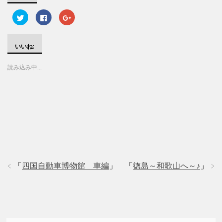
ク
F
ク
リ
a
リ
ッ
c
ッ
ク
e
ク
し
b
し
て
o
て
いいね:
T
o
G
w
k
o
i
で
o
読み込み中...
t
共
g
t
有
l
e
す
e
r
る
+
で
に
で
共
は
共
有
ク
有
(
リ
(
新
ッ
新
し
ク
し
い
し
い
ウ
て
ウ
ィ
く
ィ
ン
だ
ン
ド
さ
ド
ウ
い
ウ
で
(
で
「
四国自動車博物館 車編
」
「
徳島～和歌山へ～♪
」
開
新
開
き
し
き
ま
い
ま
す
ウ
す
)
ィ
)
ン
ド
ウ
で