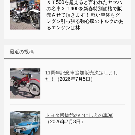
ＸＴ500を超えると言われたヤマハ
の名車ＸＴ400を新春特別価格で販
売させて頂きます！ 軽い車体をグ
ングン引っ張る強心臓のトルクのあ
るエンジンは林...
最近の投稿
11周年記念車追加販売決定しまし
た！
（2026年7月5日）
トヨタ博物館のいにしえの車💓
（2026年7月3日）