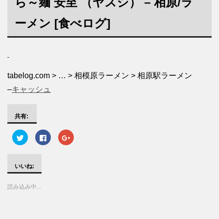
ら～麺
安至
（ヤスシ） – 相原/
ラ
ーメン
[食べログ]
tabelog.com > … > 相模原ラーメン > 相原駅ラーメン
–
キャッシュ
共有:
ク
F
ク
リ
a
リ
ッ
c
ッ
ク
e
ク
し
b
し
て
o
て
いいね:
T
o
G
w
k
o
i
で
o
読み込み中...
t
共
g
t
有
l
e
す
e
r
る
+
で
に
で
共
は
共