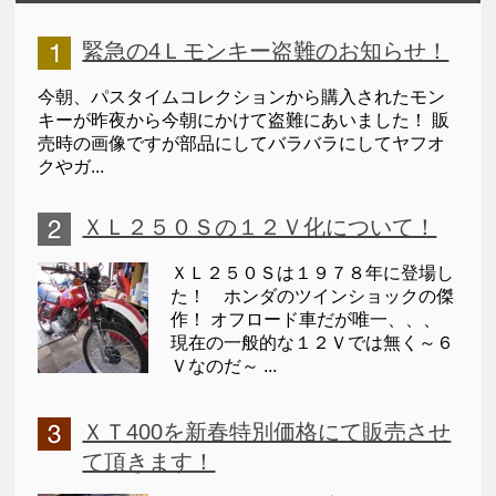
緊急の4Ｌモンキー盗難のお知らせ！
今朝、パスタイムコレクションから購入されたモン
キーが昨夜から今朝にかけて盗難にあいました！ 販
売時の画像ですが部品にしてバラバラにしてヤフオ
クやガ...
ＸＬ２５０Ｓの１２Ｖ化について！
ＸＬ２５０Ｓは１９７８年に登場し
た！ ホンダのツインショックの傑
作！ オフロード車だが唯一、、、
現在の一般的な１２Ｖでは無く～６
Ｖなのだ～ ...
ＸＴ400を新春特別価格にて販売させ
て頂きます！