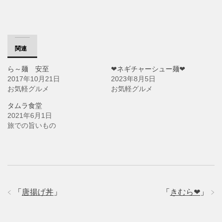
有
ク
有
(
リ
(
新
ッ
新
し
ク
し
い
し
い
ウ
て
ウ
ィ
く
ィ
ン
だ
ン
関連
ド
さ
ド
ウ
い
ウ
で
(
で
ら～麺 安至
❤ネギチャーシュー麺❤
開
新
開
き
し
き
2017年10月21日
2023年8月5日
ま
い
ま
す
ウ
す
お気軽グルメ
お気軽グルメ
)
ィ
)
ン
ド
タムラ食堂
ウ
2021年6月1日
で
開
旅での旨いもの
き
ま
す
)
「
唐揚げ丼
」
「
きむら❤
」