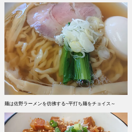
麺は佐野ラーメンを彷彿する~平打ち麺をチョイス～