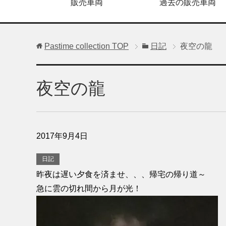
販売車両
過去の販売車両
Pastime collection
TOP
日記
夜空の龍
夜空の龍
2017年9月4日
日記
昨夜は遅い夕食を済ませ、、、帰宅の帰り道～
急に雲の切れ間から月が光！