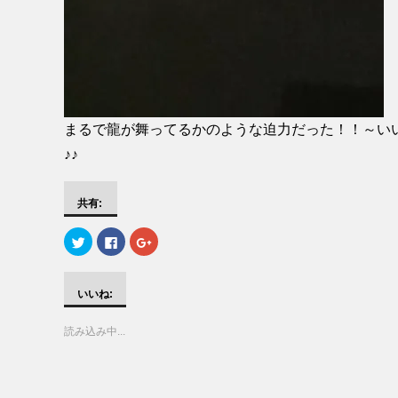
まるで龍が舞ってるかのような迫力だった！！～い
♪♪
共有:
ク
F
ク
リ
a
リ
ッ
c
ッ
ク
e
ク
し
b
し
て
o
て
いいね:
T
o
G
w
k
o
i
で
o
読み込み中...
t
共
g
t
有
l
e
す
e
r
る
+
で
に
で
共
は
共