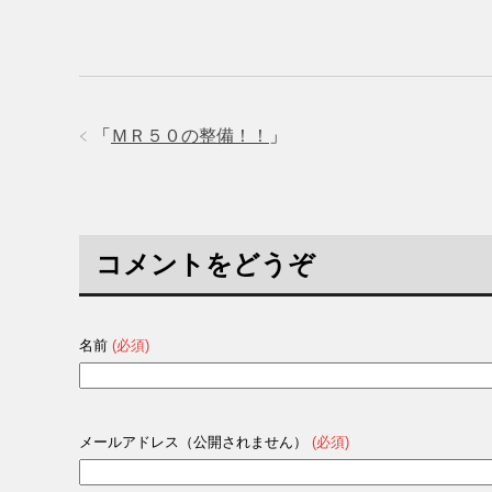
有
ク
有
(
リ
(
新
ッ
新
し
ク
し
い
し
い
ウ
て
ウ
ィ
く
ィ
ン
だ
ン
ド
さ
ド
ウ
い
ウ
で
(
で
「
ＭＲ５０の整備！！
」
開
新
開
き
し
き
ま
い
ま
す
ウ
す
)
ィ
)
ン
ド
ウ
で
コメントをどうぞ
開
き
ま
す
)
名前
(必須)
メールアドレス（公開されません）
(必須)