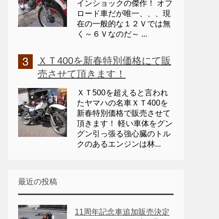
インショックの傑作！ オフ
ロード車だが唯一、、、現
在の一般的な１２Ｖでは無
く～６Ｖなのだ～ ...
ＸＴ400を新春特別価格にて販
売させて頂きます！
ＸＴ500を超えると言われ
たヤマハの名車ＸＴ400を
新春特別価格で販売させて
頂きます！ 軽い車体をグン
グン引っ張る強心臓のトル
クのあるエンジンは林...
最近の投稿
11周年記念車追加販売決定