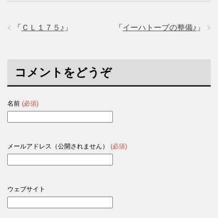
ィ
く
ィ
ン
だ
ン
ド
さ
ド
ウ
い
ウ
で
(
で
「
ＣＬ１７５♪
」
「
イーハトーブの整備♪
」
開
新
開
き
し
き
ま
い
ま
す
ウ
す
)
ィ
)
ン
ド
コメントをどうぞ
ウ
で
開
き
ま
す
名前
(必須)
)
メールアドレス（公開されません）
(必須)
ウェブサイト