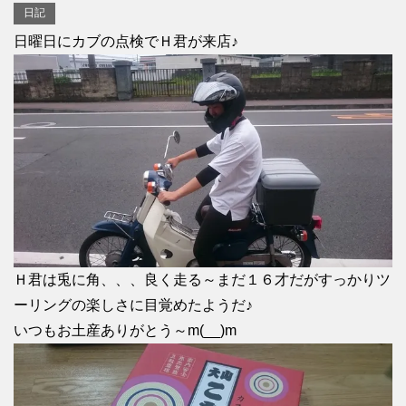
日記
日曜日にカブの点検でＨ君が来店♪
Ｈ君は兎に角、、、良く走る～まだ１６才だがすっかりツ
ーリングの楽しさに目覚めたようだ♪
いつもお土産ありがとう～m(__)m