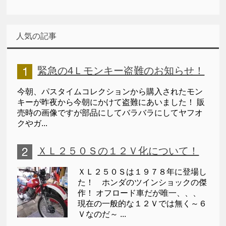
人気の記事
緊急の4Ｌモンキー盗難のお知らせ！
今朝、パスタイムコレクションから購入されたモン
キーが昨夜から今朝にかけて盗難にあいました！ 販
売時の画像ですが部品にしてバラバラにしてヤフオ
クやガ...
ＸＬ２５０Ｓの１２Ｖ化について！
ＸＬ２５０Ｓは１９７８年に登場し
た！ ホンダのツインショックの傑
作！ オフロード車だが唯一、、、
現在の一般的な１２Ｖでは無く～６
Ｖなのだ～ ...