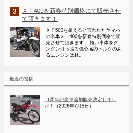
ＸＴ400を新春特別価格にて販売させ
て頂きます！
ＸＴ500を超えると言われたヤマハ
の名車ＸＴ400を新春特別価格で販
売させて頂きます！ 軽い車体をグ
ングン引っ張る強心臓のトルクのあ
るエンジンは林...
最近の投稿
11周年記念車追加販売決定しまし
た！
（2026年7月5日）