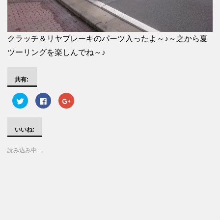
クラッチ＆リヤブレーキのパーツ入ったよ～♪～之から夏
ツーリングを楽しんでね～♪
共有:
ク
F
ク
リ
a
リ
ッ
c
ッ
ク
e
ク
し
b
し
て
o
て
いいね:
T
o
G
w
k
o
i
で
o
読み込み中...
t
共
g
t
有
l
e
す
e
r
る
+
で
に
で
共
は
共
有
ク
有
(
リ
(
新
ッ
新
し
ク
し
い
し
い
ウ
て
ウ