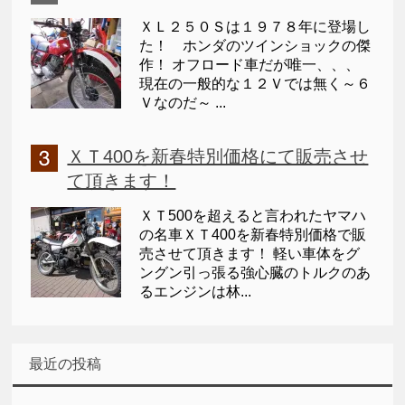
ＸＬ２５０Ｓは１９７８年に登場し
た！ ホンダのツインショックの傑
作！ オフロード車だが唯一、、、
現在の一般的な１２Ｖでは無く～６
Ｖなのだ～ ...
ＸＴ400を新春特別価格にて販売させ
て頂きます！
ＸＴ500を超えると言われたヤマハ
の名車ＸＴ400を新春特別価格で販
売させて頂きます！ 軽い車体をグ
ングン引っ張る強心臓のトルクのあ
るエンジンは林...
最近の投稿