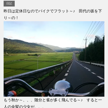
日記
昨日は定休日なのでバイクでフラット～♪ 田代の坂を下
り～の！
もう秋か～、、、随分と雀が多く飛んでる～♪ すると一
人の金髪の少女が、、、