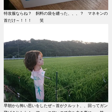
特攻服ならね？ 飼料の袋を纏った、、、？ マネキンの
首だけ～！！！ 笑
早朝から怖い思いをしたぜ～首がクルット、、回ってガン