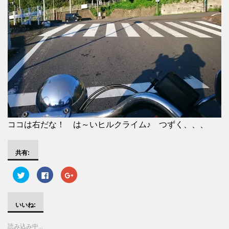
ココは右だな！ は～いヒルクライム♪ つずく、、、
共有:
ク
F
ク
リ
a
リ
ッ
c
ッ
ク
e
ク
し
b
し
て
o
て
いいね:
T
o
G
w
k
o
i
で
o
読み込み中...
t
共
g