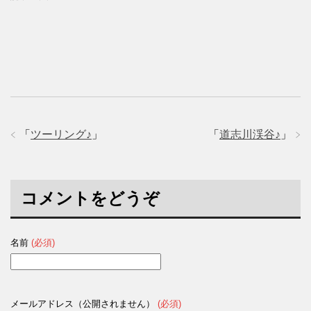
t
有
l
e
す
e
r
る
+
で
に
で
共
は
共
有
ク
有
(
リ
(
新
ッ
新
し
ク
し
い
し
い
ウ
て
ウ
ィ
く
ィ
ン
だ
ン
ド
さ
ド
ウ
い
ウ
で
(
で
「
ツーリング♪
」
「
道志川渓谷♪
」
開
新
開
き
し
き
ま
い
ま
す
ウ
す
)
ィ
)
ン
ド
コメントをどうぞ
ウ
で
開
き
ま
す
名前
(必須)
)
メールアドレス（公開されません）
(必須)