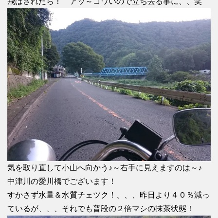
飛ばされたら！ アッ～コワいので立ち去る事に、、笑
気を取り直して小山へ向かう♪～右手に見えますのは～♪
中津川の愛川橋でございます！
すかさず水量＆水質チェツク！、、、昨日より４０％減っ
ているが、、、それでも普段の２倍マシの抹茶状態！