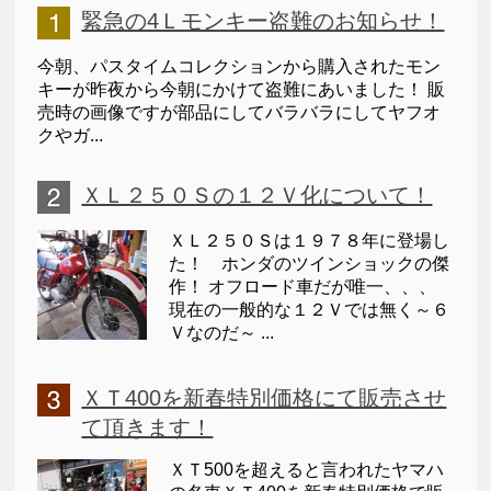
緊急の4Ｌモンキー盗難のお知らせ！
今朝、パスタイムコレクションから購入されたモン
キーが昨夜から今朝にかけて盗難にあいました！ 販
売時の画像ですが部品にしてバラバラにしてヤフオ
クやガ...
ＸＬ２５０Ｓの１２Ｖ化について！
ＸＬ２５０Ｓは１９７８年に登場し
た！ ホンダのツインショックの傑
作！ オフロード車だが唯一、、、
現在の一般的な１２Ｖでは無く～６
Ｖなのだ～ ...
ＸＴ400を新春特別価格にて販売させ
て頂きます！
ＸＴ500を超えると言われたヤマハ