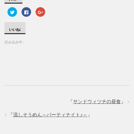
ク
F
ク
リ
a
リ
ッ
c
ッ
ク
e
ク
し
b
し
て
o
て
いいね:
T
o
G
w
k
o
i
で
o
読み込み中...
t
共
g
t
有
l
e
す
e
r
る
+
で
に
で
共
は
共
有
ク
有
(
リ
(
新
ッ
新
し
ク
し
い
し
い
ウ
て
ウ
ィ
く
ィ
ン
だ
ン
ド
さ
ド
ウ
い
ウ
で
(
で
「
サンドウィツチの昼食
」
開
新
開
き
し
き
ま
い
ま
「
流しそうめん～パーティナイト♪～
」
す
ウ
す
)
ィ
)
ン
ド
ウ
で