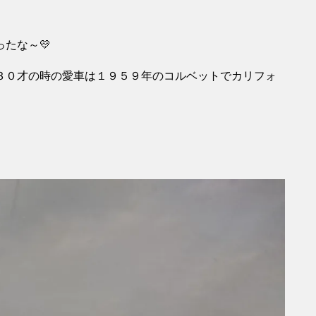
たな～💛
３０才の時の愛車は１９５９年のコルベットでカリフォ