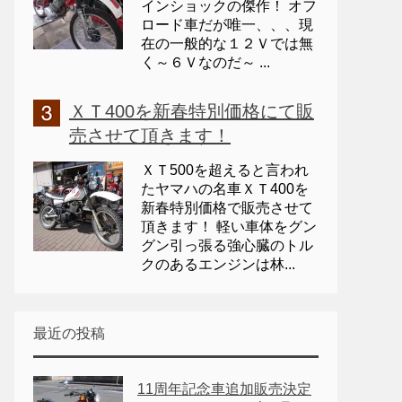
インショックの傑作！ オフ
ロード車だが唯一、、、現
在の一般的な１２Ｖでは無
く～６Ｖなのだ～ ...
ＸＴ400を新春特別価格にて販
売させて頂きます！
ＸＴ500を超えると言われ
たヤマハの名車ＸＴ400を
新春特別価格で販売させて
頂きます！ 軽い車体をグン
グン引っ張る強心臓のトル
クのあるエンジンは林...
最近の投稿
11周年記念車追加販売決定