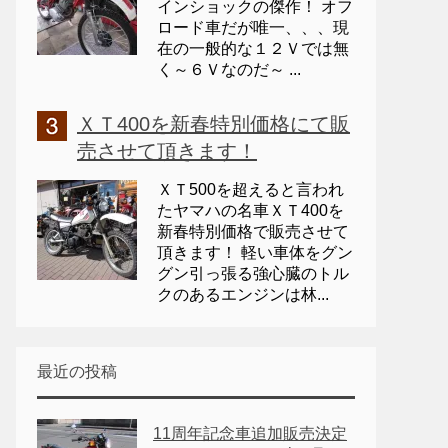
インショックの傑作！ オフ
ロード車だが唯一、、、現
在の一般的な１２Ｖでは無
く～６Ｖなのだ～ ...
ＸＴ400を新春特別価格にて販
売させて頂きます！
ＸＴ500を超えると言われ
たヤマハの名車ＸＴ400を
新春特別価格で販売させて
頂きます！ 軽い車体をグン
グン引っ張る強心臓のトル
クのあるエンジンは林...
最近の投稿
11周年記念車追加販売決定