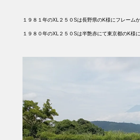
１９８１年のXL２５０Sは長野県のK様にフレーム
１９８０年のXL２５０Sは半艶赤にて東京都のK様