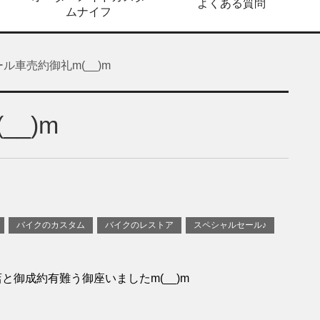
よくある質問
ムナイフ
ル車売約御礼m(__)m
_)m
バイクのカスタム
バイクのレストア
スペシャルセール♪
御成約有難う御座いましたm(__)m