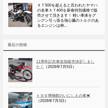
ＸＴ500を超えると言われたヤマハ
の名車ＸＴ400を新春特別価格で販
売させて頂きます！ 軽い車体をグ
ングン引っ張る強心臓のトルクのあ
るエンジンは林...
最近の投稿
11周年記念車追加販売決定しまし
た！
（2026年7月5日）
トヨタ博物館のいにしえの車💓
（2026年7月3日）