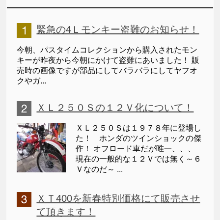
緊急の4Ｌモンキー盗難のお知らせ！
今朝、パスタイムコレクションから購入されたモン
キーが昨夜から今朝にかけて盗難にあいました！ 販
売時の画像ですが部品にしてバラバラにしてヤフオ
クやガ...
ＸＬ２５０Ｓの１２Ｖ化について！
ＸＬ２５０Ｓは１９７８年に登場し
た！ ホンダのツインショックの傑
作！ オフロード車だが唯一、、、
現在の一般的な１２Ｖでは無く～６
Ｖなのだ～ ...
ＸＴ400を新春特別価格にて販売させ
て頂きます！