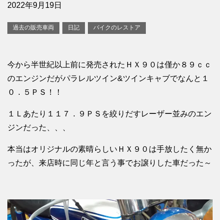
2022年9月19日
過去の販売車両
日記
バイクのレストア
今から半世紀以上前に発売されたＨＸ９０は僅か８９ｃｃ
のエンジンだがパラレルツイン&ツインキャブでなんと１
０．５ＰＳ！！
１Ｌあたり１１７．９ＰＳを絞りだすレーザー並みのエン
ジンだった、、、
本当はオリジナルの素晴らしいＨＸ９０は手放したく無か
ったが、来店時に同じ年と言う事でお譲りした車だった～