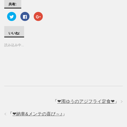
共有:
ク
F
ク
リ
a
リ
ッ
c
ッ
ク
e
ク
し
b
し
て
o
て
いいね:
T
o
G
w
k
o
i
で
o
読み込み中...
t
共
g
t
有
l
e
す
e
r
る
+
で
に
で
共
は
共
有
ク
有
(
リ
(
新
ッ
新
し
ク
し
い
し
い
ウ
て
ウ
ィ
く
ィ
ン
だ
ン
ド
さ
ド
ウ
い
ウ
で
(
で
「
❤濱ゆうのアジフライ定食❤
」
開
新
開
き
し
き
ま
い
ま
「
❤納車&メンテの喜び～♪
」
す
ウ
す
)
ィ
)
ン
ド