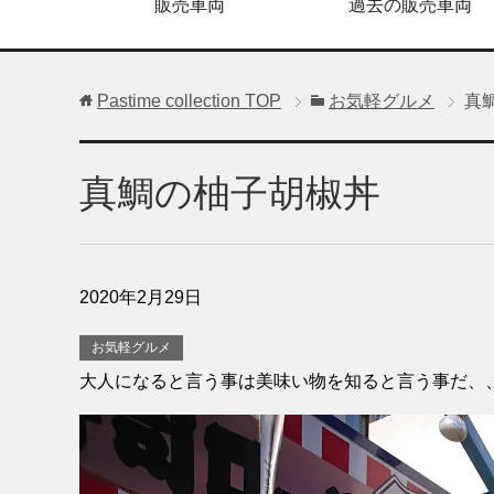
販売車両
過去の販売車両
Pastime collection
TOP
お気軽グルメ
真
真鯛の柚子胡椒丼
2020年2月29日
お気軽グルメ
大人になると言う事は美味い物を知ると言う事だ、