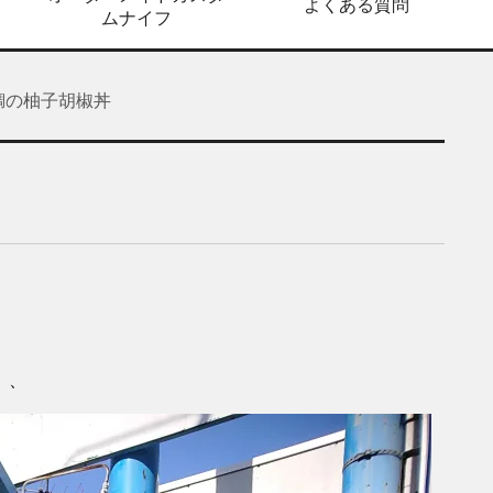
よくある質問
ムナイフ
鯛の柚子胡椒丼
、、