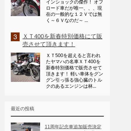
インショックの傑作！ オフ
ロード車だが唯一、、、現
在の一般的な１２Ｖでは無
く～６Ｖなのだ～ ...
ＸＴ400を新春特別価格にて販
売させて頂きます！
ＸＴ500を超えると言われ
たヤマハの名車ＸＴ400を
新春特別価格で販売させて
頂きます！ 軽い車体をグン
グン引っ張る強心臓のトル
クのあるエンジンは林...
最近の投稿
11周年記念車追加販売決定