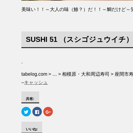
美味い！！～大人の味（鯵？）だ！！～鯛だけど～
SUSHI 51
（スシゴジュウイチ） –
tabelog.com > … > 相模原・大和周辺寿司 > 座
–
キャッシュ
共有:
ク
F
ク
リ
a
リ
ッ
c
ッ
ク
e
ク
し
b
し
て
o
て
いいね:
T
o
G