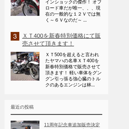
インショックの傑作！ オフ
ロード車だが唯一、、、現
在の一般的な１２Ｖでは無
く～６Ｖなのだ～ ...
ＸＴ400を新春特別価格にて販
売させて頂きます！
ＸＴ500を超えると言われ
たヤマハの名車ＸＴ400を
新春特別価格で販売させて
頂きます！ 軽い車体をグン
グン引っ張る強心臓のトル
クのあるエンジンは林...
最近の投稿
11周年記念車追加販売決定