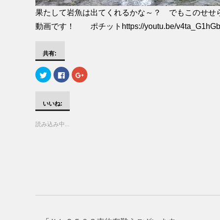
果たして岩魚は出てくれるかな～？ でもこのせ
動画です！ ポチットhttps://youtu.be/v4ta_G1hG
共有:
ク
F
ク
リ
a
リ
ッ
c
ッ
ク
e
ク
し
b
し
て
o
て
いいね:
T
o
G
w
k
o
i
で
o
読み込み中...
t
共
g
t
有
l
e
す
e
r
る
+
で
に
で
共
は
共
有
ク
有
(
リ
(
新
ッ
新
し
ク
し
い
し
い
ウ
て
ウ
ィ
く
ィ
ン
だ
ン
ド
さ
ド
ウ
い
ウ