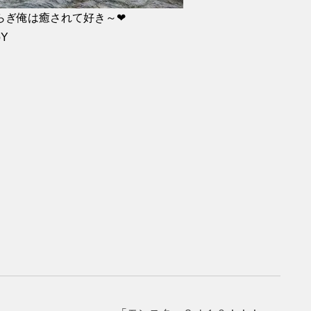
せらぎ俺は癒されて好き～❤
bY