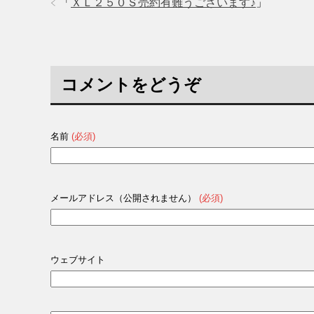
で
(
で
「
ＸＬ２５０Ｓ売約有難うございます♪
」
開
新
開
き
し
き
ま
い
ま
す
ウ
す
)
ィ
)
ン
ド
ウ
で
コメントをどうぞ
開
き
ま
す
)
名前
(必須)
メールアドレス（公開されません）
(必須)
ウェブサイト