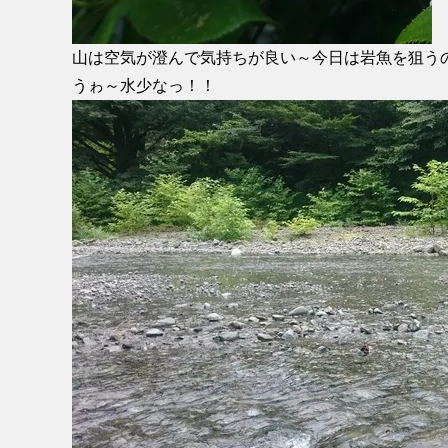
山は空気が澄んで気持ちが良い～今日は岩魚を狙う
うゎ～水少なっ！！