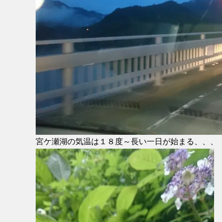
宮ケ瀬湖の気温は１８度～長い一日が始まる、、、