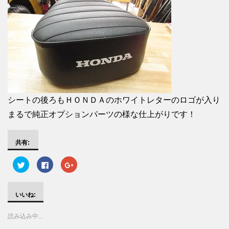
シートの後ろもＨＯＮＤＡのホワイトレターのロゴが入り
まるで純正オプションパーツの様な仕上がりです！
共有:
ク
F
ク
リ
a
リ
ッ
c
ッ
ク
e
ク
し
b
し
て
o
て
いいね:
T
o
G
w
k
o
i
で
o
読み込み中...
t
共
g
t
有
l