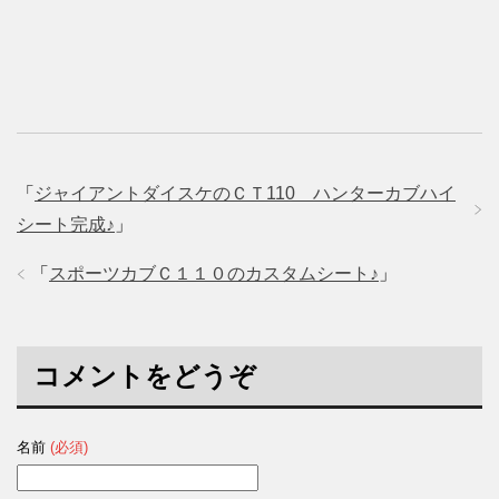
e
す
e
r
る
+
で
に
で
共
は
共
有
ク
有
(
リ
(
新
ッ
新
し
ク
し
い
し
い
ウ
て
ウ
ィ
く
ィ
ン
だ
ン
ド
さ
ド
ウ
い
ウ
で
(
で
「
ジャイアントダイスケのＣＴ110 ハンターカブハイ
開
新
開
き
し
き
シート完成♪
」
ま
い
ま
す
ウ
す
)
ィ
)
ン
「
スポーツカブＣ１１０のカスタムシート♪
」
ド
ウ
で
開
き
ま
す
コメントをどうぞ
)
名前
(必須)