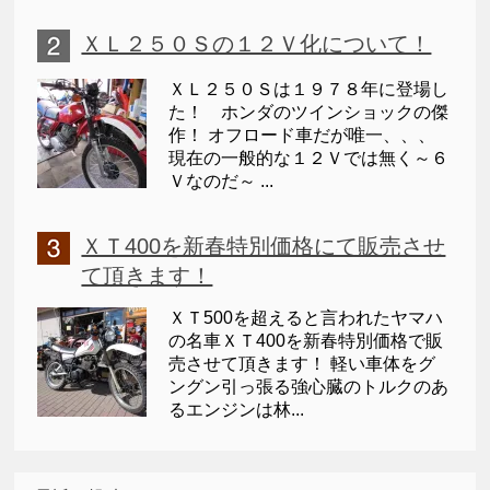
ＸＬ２５０Ｓの１２Ｖ化について！
ＸＬ２５０Ｓは１９７８年に登場し
た！ ホンダのツインショックの傑
作！ オフロード車だが唯一、、、
現在の一般的な１２Ｖでは無く～６
Ｖなのだ～ ...
ＸＴ400を新春特別価格にて販売させ
て頂きます！
ＸＴ500を超えると言われたヤマハ
の名車ＸＴ400を新春特別価格で販
売させて頂きます！ 軽い車体をグ
ングン引っ張る強心臓のトルクのあ
るエンジンは林...