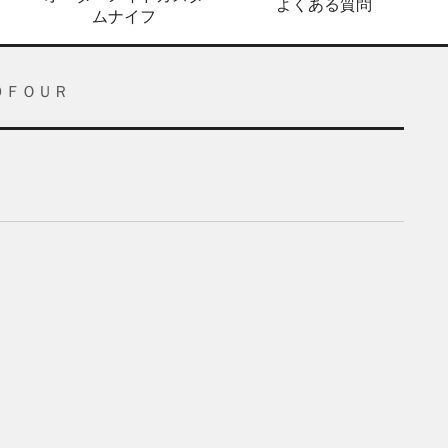
よくある質問
ムナイフ
０ＦＯＵＲ