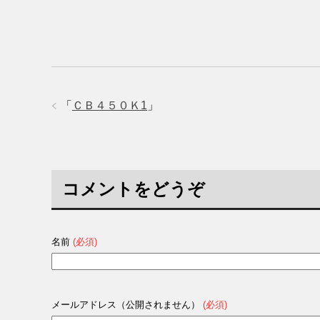
で
に
で
共
は
共
有
ク
有
(
リ
(
新
ッ
新
し
ク
し
い
し
い
ウ
て
ウ
ィ
く
ィ
ン
だ
ン
ド
さ
ド
ウ
い
ウ
で
(
で
「
ＣＢ４５０Ｋ1
」
開
新
開
き
し
き
ま
い
ま
す
ウ
す
)
ィ
)
ン
ド
ウ
で
コメントをどうぞ
開
き
ま
す
)
名前
(必須)
メールアドレス（公開されません）
(必須)