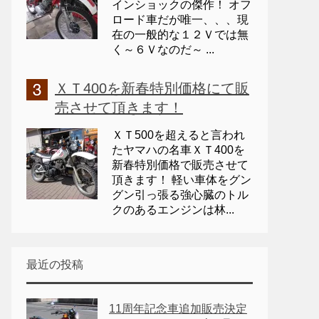
インショックの傑作！ オフ
ロード車だが唯一、、、現
在の一般的な１２Ｖでは無
く～６Ｖなのだ～ ...
ＸＴ400を新春特別価格にて販
売させて頂きます！
ＸＴ500を超えると言われ
たヤマハの名車ＸＴ400を
新春特別価格で販売させて
頂きます！ 軽い車体をグン
グン引っ張る強心臓のトル
クのあるエンジンは林...
最近の投稿
11周年記念車追加販売決定