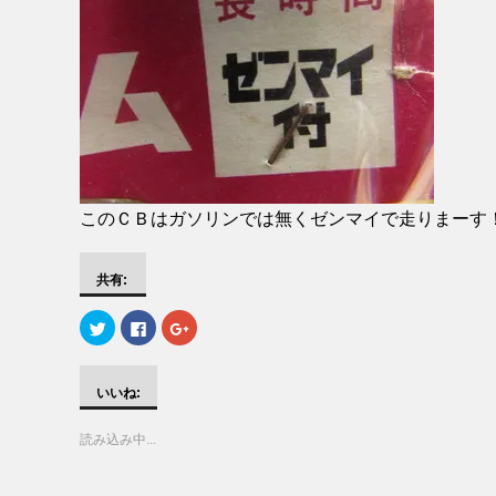
このＣＢはガソリンでは無くゼンマイで走りまーす
共有:
ク
F
ク
リ
a
リ
ッ
c
ッ
ク
e
ク
し
b
し
て
o
て
いいね:
T
o
G
w
k
o
i
で
o
読み込み中...
t
共
g
t
有
l
e
す
e
r
る
+