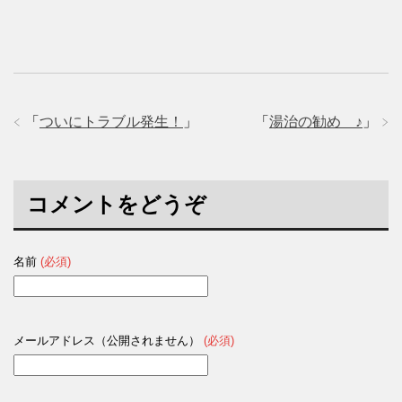
共
は
共
有
ク
有
(
リ
(
新
ッ
新
し
ク
し
い
し
い
ウ
て
ウ
ィ
く
ィ
ン
だ
ン
ド
さ
ド
ウ
い
ウ
で
(
で
「
ついにトラブル発生！
」
「
湯治の勧め ♪
」
開
新
開
き
し
き
ま
い
ま
す
ウ
す
)
ィ
)
ン
ド
コメントをどうぞ
ウ
で
開
き
ま
す
名前
(必須)
)
メールアドレス（公開されません）
(必須)