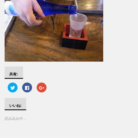
共有:
ク
F
ク
リ
a
リ
ッ
c
ッ
ク
e
ク
し
b
し
て
o
て
いいね:
T
o
G
w
k
o
i
で
o
読み込み中...
t
共
g
t
有
l
e
す
e
r
る
+
で
に
で