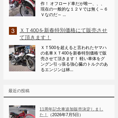
作！ オフロード車だが唯一、、、
現在の一般的な１２Ｖでは無く～６
Ｖなのだ～ ...
ＸＴ400を新春特別価格にて販売させ
て頂きます！
ＸＴ500を超えると言われたヤマハ
の名車ＸＴ400を新春特別価格で販
売させて頂きます！ 軽い車体をグ
ングン引っ張る強心臓のトルクのあ
るエンジンは林...
最近の投稿
11周年記念車追加販売決定しまし
た！
（2026年7月5日）