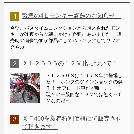
緊急の4Ｌモンキー盗難のお知らせ！
今朝、パスタイムコレクションから購入されたモン
キーが昨夜から今朝にかけて盗難にあいました！ 販
売時の画像ですが部品にしてバラバラにしてヤフオ
クやガ...
ＸＬ２５０Ｓの１２Ｖ化について！
ＸＬ２５０Ｓは１９７８年に登場し
た！ ホンダのツインショックの傑
作！ オフロード車だが唯一、、、
現在の一般的な１２Ｖでは無く～６
Ｖなのだ～ ...
ＸＴ400を新春特別価格にて販売させ
て頂きます！