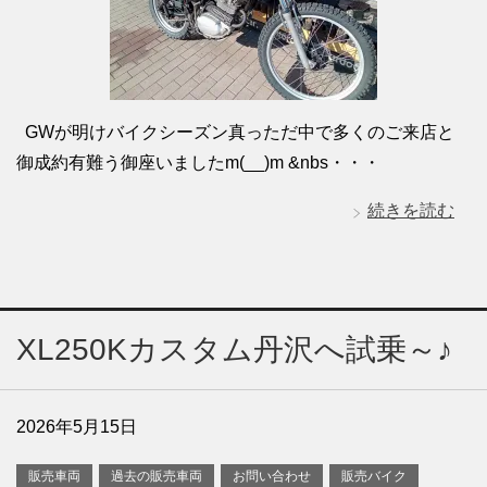
GWが明けバイクシーズン真っただ中で多くのご来店と
御成約有難う御座いましたm(__)m &nbs・・・
続きを読む
XL250Kカスタム丹沢へ試乗～♪
2026年5月15日
販売車両
過去の販売車両
お問い合わせ
販売バイク