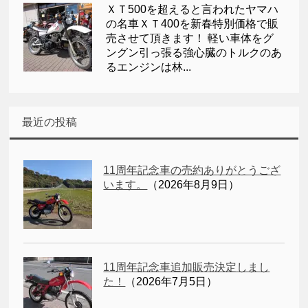
ＸＴ500を超えると言われたヤマハ
の名車ＸＴ400を新春特別価格で販
売させて頂きます！ 軽い車体をグ
ングン引っ張る強心臓のトルクのあ
るエンジンは林...
最近の投稿
11周年記念車の売約ありがとうござ
います。
（2026年8月9日）
11周年記念車追加販売決定しまし
た！
（2026年7月5日）