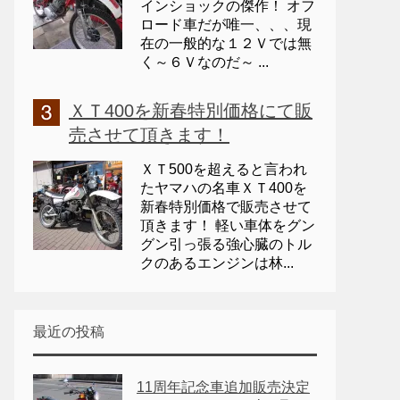
インショックの傑作！ オフ
ロード車だが唯一、、、現
在の一般的な１２Ｖでは無
く～６Ｖなのだ～ ...
ＸＴ400を新春特別価格にて販
売させて頂きます！
ＸＴ500を超えると言われ
たヤマハの名車ＸＴ400を
新春特別価格で販売させて
頂きます！ 軽い車体をグン
グン引っ張る強心臓のトル
クのあるエンジンは林...
最近の投稿
11周年記念車追加販売決定