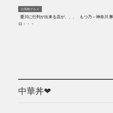
お気軽グルメ
愛川に行列が出来る店が、、、 もつ乃 – 神奈川 豚料
ロ・・・
中華丼❤