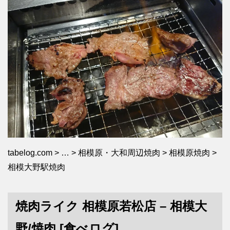
tabelog.com > … > 相模原・大和周辺焼肉 > 相模原焼肉 >
相模大野駅焼肉
焼肉
ライク 相模原若松店 –
相模大
野
/
焼肉
[食べログ]