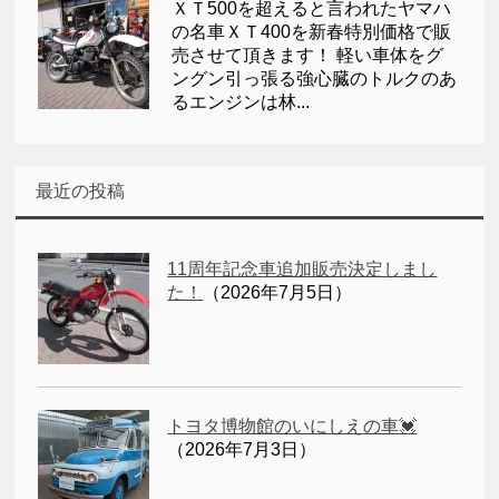
ＸＴ500を超えると言われたヤマハ
の名車ＸＴ400を新春特別価格で販
売させて頂きます！ 軽い車体をグ
ングン引っ張る強心臓のトルクのあ
るエンジンは林...
最近の投稿
11周年記念車追加販売決定しまし
た！
（2026年7月5日）
トヨタ博物館のいにしえの車💓
（2026年7月3日）