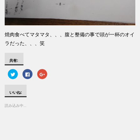
焼肉食べてマタマタ、、、腹と整備の事で頭が一杯のオイ
ラだった、、、笑
共有:
ク
F
ク
リ
a
リ
ッ
c
ッ
ク
e
ク
し
b
し
て
o
て
いいね:
T
o
G
w
k
o
i
で
o
読み込み中...
t
共
g
t
有
l
e
す
e
r
る
+
で
に
で
共
は
共
有
ク
有
(
リ
(
新
ッ
新