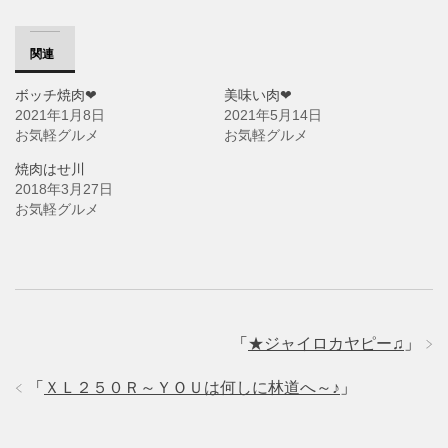
し
ク
し
い
し
い
ウ
て
ウ
ィ
く
ィ
ン
だ
ン
関連
ド
さ
ド
ウ
い
ウ
で
(
で
ボッチ焼肉❤
美味い肉❤
開
新
開
き
し
き
2021年1月8日
2021年5月14日
ま
い
ま
す
ウ
す
お気軽グルメ
お気軽グルメ
)
ィ
)
ン
ド
焼肉はせ川
ウ
2018年3月27日
で
開
お気軽グルメ
き
ま
す
)
「
★ジャイロカヤピー♫
」
「
ＸＬ２５０Ｒ～ＹＯＵは何しに林道へ～♪
」