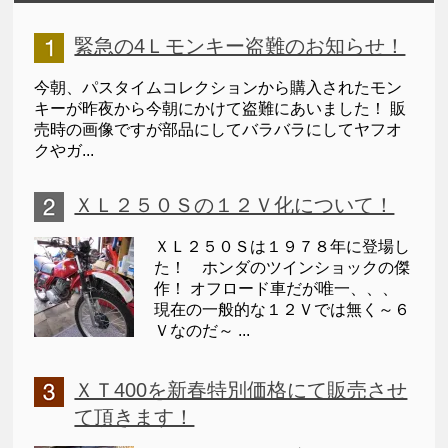
緊急の4Ｌモンキー盗難のお知らせ！
今朝、パスタイムコレクションから購入されたモン
キーが昨夜から今朝にかけて盗難にあいました！ 販
売時の画像ですが部品にしてバラバラにしてヤフオ
クやガ...
ＸＬ２５０Ｓの１２Ｖ化について！
ＸＬ２５０Ｓは１９７８年に登場し
た！ ホンダのツインショックの傑
作！ オフロード車だが唯一、、、
現在の一般的な１２Ｖでは無く～６
Ｖなのだ～ ...
ＸＴ400を新春特別価格にて販売させ
て頂きます！