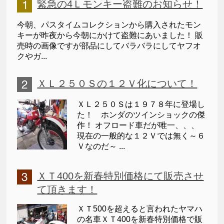
緊急の4Ｌモンキー盗難のお知らせ！
今朝、パスタイムコレクションから購入されたモン
キーが昨夜から今朝にかけて盗難にあいました！ 販
売時の画像ですが部品にしてバラバラにしてヤフオ
クやガ...
ＸＬ２５０Ｓの１２Ｖ化について！
ＸＬ２５０Ｓは１９７８年に登場し
た！ ホンダのツインショックの傑
作！ オフロード車だが唯一、、、
現在の一般的な１２Ｖでは無く～６
Ｖなのだ～ ...
ＸＴ400を新春特別価格にて販売させ
て頂きます！
ＸＴ500を超えると言われたヤマハ
の名車ＸＴ400を新春特別価格で販