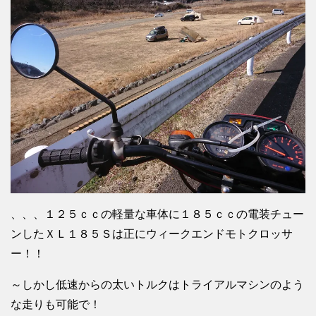
、、、１２５ｃｃの軽量な車体に１８５ｃｃの電装チュー
ンしたＸＬ１８５Ｓは正にウィークエンドモトクロッサ
ー！！
～しかし低速からの太いトルクはトライアルマシンのよう
な走りも可能で！