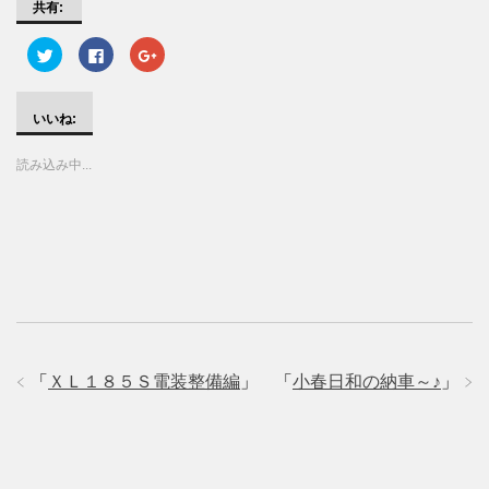
共有:
ク
F
ク
リ
a
リ
ッ
c
ッ
ク
e
ク
し
b
し
て
o
て
いいね:
T
o
G
w
k
o
i
で
o
読み込み中...
t
共
g
t
有
l
e
す
e
r
る
+
で
に
で
共
は
共
有
ク
有
(
リ
(
新
ッ
新
し
ク
し
い
し
い
ウ
て
ウ
ィ
く
ィ
ン
だ
ン
ド
さ
ド
ウ
い
ウ
で
(
で
「
ＸＬ１８５Ｓ電装整備編
」
「
小春日和の納車～♪
」
開
新
開
き
し
き
ま
い
ま
す
ウ
す
)
ィ
)
ン
ド
ウ