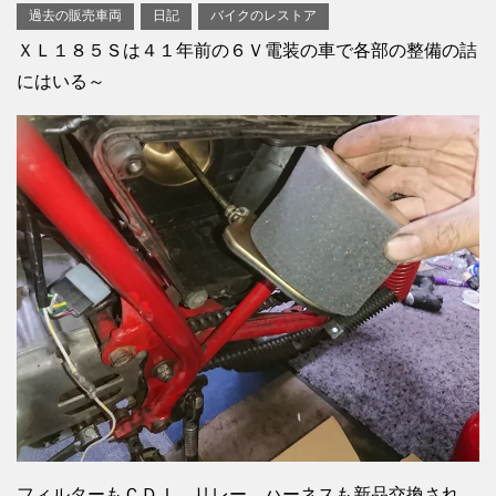
過去の販売車両
日記
バイクのレストア
ＸＬ１８５Ｓは４１年前の６Ｖ電装の車で各部の整備の詰
にはいる～
フィルターもＣＤＩ，リレー、ハーネスも新品交換され