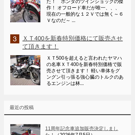
た！ ホンダのツインショックの傑
作！ オフロード車だが唯一、、、
現在の一般的な１２Ｖでは無く～６
Ｖなのだ～ ...
ＸＴ400を新春特別価格にて販売させ
て頂きます！
ＸＴ500を超えると言われたヤマハ
の名車ＸＴ400を新春特別価格で販
売させて頂きます！ 軽い車体をグ
ングン引っ張る強心臓のトルクのあ
るエンジンは林...
最近の投稿
11周年記念車追加販売決定しまし
た！
（2026年7月5日）