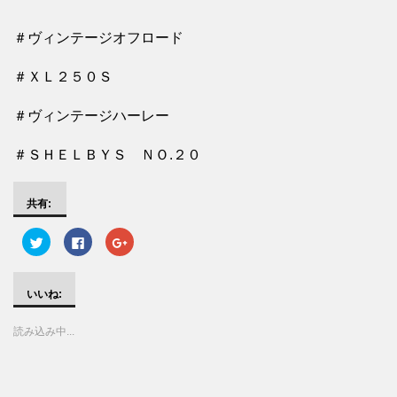
＃ヴィンテージオフロード
＃ＸＬ２５０Ｓ
＃ヴィンテージハーレー
＃ＳＨＥＬＢＹＳ ＮＯ.２０
共有:
ク
F
ク
リ
a
リ
ッ
c
ッ
ク
e
ク
し
b
し
て
o
て
いいね:
T
o
G
w
k
o
i
で
o
読み込み中...
t
共
g
t
有
l
e
す
e
r
る
+
で
に
で
共
は
共