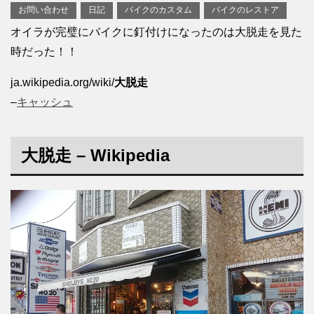
お問い合わせ
日記
バイクのカスタム
バイクのレストア
オイラが完璧にバイクに釘付けになったのは大脱走を見た
時だった！！
ja.wikipedia.org/wiki/
大脱走
–
キャッシュ
大脱走
– Wikipedia