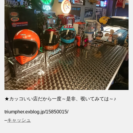
★カッコいい店だから一度～是非、覗いてみては～♪
triumpher.exblog.jp/15850015/
–
キャッシュ