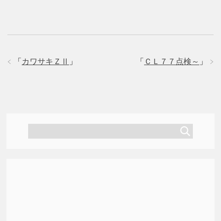
有
ク
有
(
リ
(
新
ッ
新
し
ク
し
い
し
い
ウ
て
ウ
ィ
く
ィ
ン
だ
ン
ド
さ
ド
ウ
い
ウ
で
(
で
「
カワサキＺⅡ
」
「
ＣＬ７７点検～
」
開
新
開
き
し
き
ま
い
ま
す
ウ
す
)
ィ
)
ン
ド
ウ
で
開
き
ま
す
)