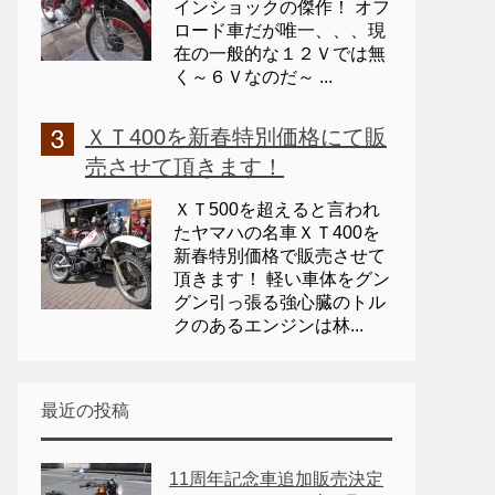
インショックの傑作！ オフ
ロード車だが唯一、、、現
在の一般的な１２Ｖでは無
く～６Ｖなのだ～ ...
ＸＴ400を新春特別価格にて販
売させて頂きます！
ＸＴ500を超えると言われ
たヤマハの名車ＸＴ400を
新春特別価格で販売させて
頂きます！ 軽い車体をグン
グン引っ張る強心臓のトル
クのあるエンジンは林...
最近の投稿
11周年記念車追加販売決定