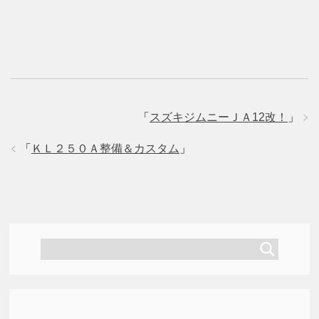
r
る
+
で
に
で
共
は
共
有
ク
有
(
リ
(
新
ッ
新
し
ク
し
い
し
い
ウ
て
ウ
ィ
く
ィ
ン
だ
ン
ド
さ
ド
ウ
い
ウ
で
(
で
「
スズキジムニーＪＡ12改！
」
開
新
開
き
し
き
ま
い
ま
「
ＫＬ２５０Ａ整備＆カスタム
」
す
ウ
す
)
ィ
)
ン
ド
ウ
で
開
き
ま
す
)