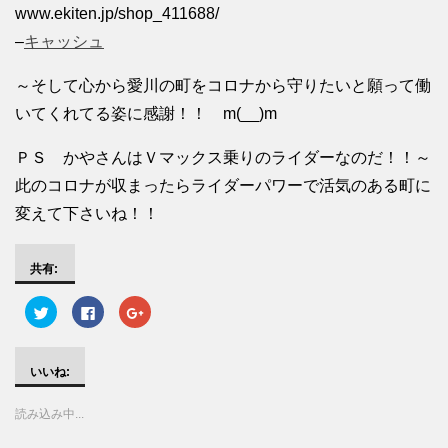
www.ekiten.jp/shop_411688/
–
キャッシュ
～そして心から愛川の町をコロナから守りたいと願って働
いてくれてる姿に感謝！！ m(__)m
ＰＳ かやさんはＶマックス乗りのライダーなのだ！！～
此のコロナが収まったらライダーパワーで活気のある町に
変えて下さいね！！
共有:
ク
F
ク
リ
a
リ
ッ
c
ッ
ク
e
ク
し
b
し
て
o
て
いいね:
T
o
G
w
k
o
i
で
o
読み込み中...
t
共
g
t
有
l
e
す
e