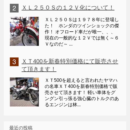
ＸＬ２５０Ｓの１２Ｖ化について！
ＸＬ２５０Ｓは１９７８年に登場し
た！ ホンダのツインショックの傑
作！ オフロード車だが唯一、、、
現在の一般的な１２Ｖでは無く～６
Ｖなのだ～ ...
ＸＴ400を新春特別価格にて販売させ
て頂きます！
ＸＴ500を超えると言われたヤマハ
の名車ＸＴ400を新春特別価格で販
売させて頂きます！ 軽い車体をグ
ングン引っ張る強心臓のトルクのあ
るエンジンは林...
最近の投稿