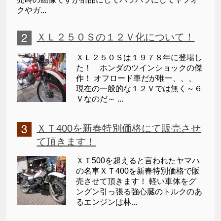
クやガ...
ＸＬ２５０Ｓの１２Ｖ化について！
ＸＬ２５０Ｓは１９７８年に登場し
た！ ホンダのツインショックの傑
作！ オフロード車だが唯一、、、
現在の一般的な１２Ｖでは無く～６
Ｖなのだ～ ...
ＸＴ400を新春特別価格にて販売させ
て頂きます！
ＸＴ500を超えると言われたヤマハ
の名車ＸＴ400を新春特別価格で販
売させて頂きます！ 軽い車体をグ
ングン引っ張る強心臓のトルクのあ
るエンジンは林...