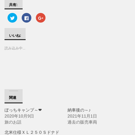
共有:
ク
F
ク
リ
a
リ
ッ
c
ッ
ク
e
ク
し
b
し
て
o
て
いいね:
T
o
G
w
k
o
i
で
o
読み込み中...
t
共
g
t
有
l
e
す
e
r
る
+
で
に
で
共
は
共
有
ク
有
(
リ
(
新
ッ
新
し
ク
し
い
し
い
ウ
て
ウ
ィ
く
ィ
ン
だ
ン
関連
ド
さ
ド
ウ
い
ウ
で
(
で
ぼっちキャンプ～❤
納車後の～♪
開
新
開
き
し
き
2020年10月9日
2021年11月1日
ま
い
ま
す
ウ
す
旅のお話
過去の販売車両
)
ィ
)
ン
ド
北米仕様ＸＬ２５０Ｓドナド