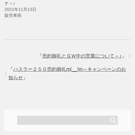
ウ
ナ～♪
で
開
2021年11月13日
き
ま
販売車両
す
)
「
売約御礼とＧＷ中の営業について～♪
」
「
ハスラー２５０売約御礼m(__)m～キャンペーンのお
知らせ
」