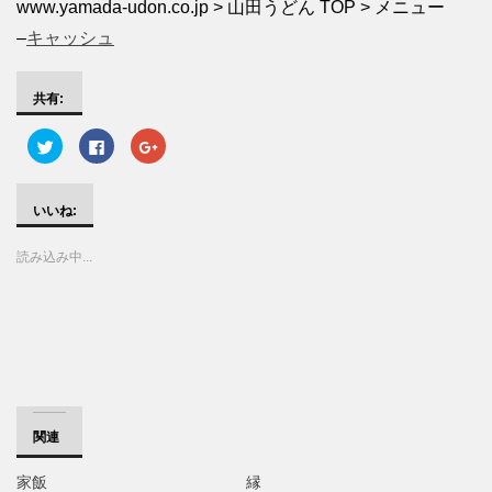
www.yamada-udon.co.jp > 山田うどん TOP > メニュー
–
キャッシュ
共有:
ク
F
ク
リ
a
リ
ッ
c
ッ
ク
e
ク
し
b
し
て
o
て
いいね:
T
o
G
w
k
o
i
で
o
読み込み中...
t
共
g
t
有
l
e
す
e
r
る
+
で
に
で
共
は
共
有
ク
有
(
リ
(
新
ッ
新
し
ク
し
い
し
い
ウ
て
ウ
ィ
く
ィ
ン
だ
ン
関連
ド
さ
ド
ウ
い
ウ
で
(
で
家飯
縁
開
新
開