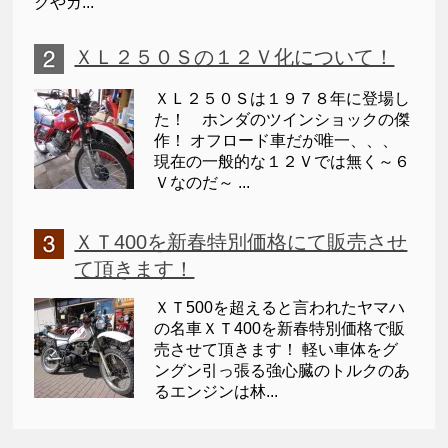
クやガ...
ＸＬ２５０Ｓの１２Ｖ化について！
ＸＬ２５０Ｓは１９７８年に登場し
た！ ホンダのツインショックの傑
作！ オフロード車だが唯一、、、
現在の一般的な１２Ｖでは無く～６
Ｖなのだ～ ...
ＸＴ400を新春特別価格にて販売させ
て頂きます！
ＸＴ500を超えると言われたヤマハ
の名車ＸＴ400を新春特別価格で販
売させて頂きます！ 軽い車体をグ
ングン引っ張る強心臓のトルクのあ
るエンジンは林...