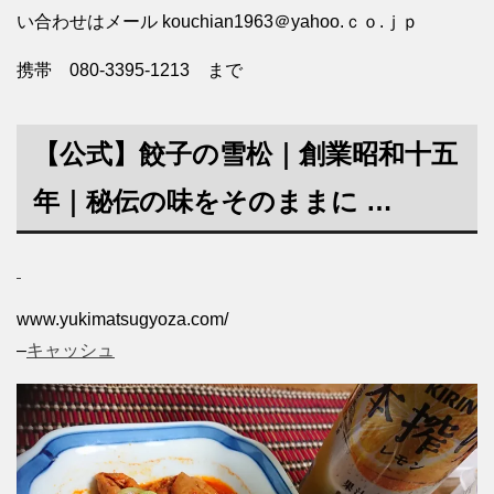
い合わせはメール kouchian1963＠yahoo.ｃｏ.ｊｐ
携帯 080-3395-1213 まで
【公式】
餃子
の
雪松
｜創業昭和十五
年｜秘伝の味をそのままに …
www.yukimatsugyoza.com/
–
キャッシュ