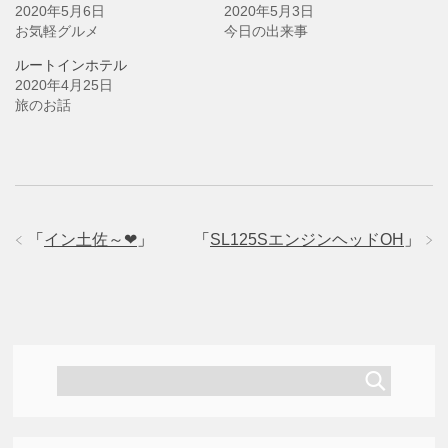
き
し
き
2020年5月6日
2020年5月3日
ま
い
ま
す
ウ
す
お気軽グルメ
今日の出来事
)
ィ
)
ン
ド
ルートインホテル
ウ
2020年4月25日
で
開
旅のお話
き
ま
す
)
「
イン土佐～❤
」
「
SL125SエンジンヘッドOH
」