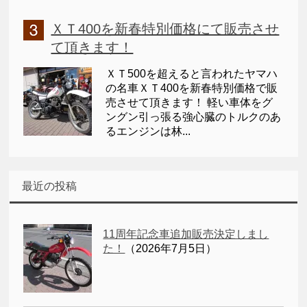
ＸＴ400を新春特別価格にて販売させ
て頂きます！
ＸＴ500を超えると言われたヤマハ
の名車ＸＴ400を新春特別価格で販
売させて頂きます！ 軽い車体をグ
ングン引っ張る強心臓のトルクのあ
るエンジンは林...
最近の投稿
11周年記念車追加販売決定しまし
た！
（2026年7月5日）