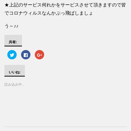
★上記のサービス何れかをサービスさせて頂きますので皆
でコロナウィルスなんかぶっ飛ばしましょ
う～♪♪
共有:
ク
F
ク
リ
a
リ
ッ
c
ッ
ク
e
ク
し
b
し
て
o
て
いいね:
T
o
G
w
k
o
i
で
o
読み込み中...
t
共
g
t
有
l
e
す
e
r
る
+
で
に
で
共
は
共
有
ク
有
(
リ
(
新
ッ
新
し
ク
し
い
し
い
ウ
て
ウ
ィ
く
ィ
ン
だ
ン