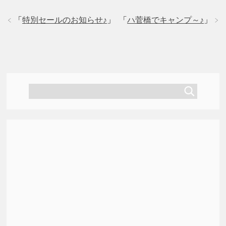
ド
さ
ド
ウ
い
ウ
で
(
で
「
特別セールのお知らせ♪
」
「
ハ菅橋でキャンプ～♪
」
開
新
開
き
し
き
ま
い
ま
す
ウ
す
)
ィ
)
ン
ド
ウ
で
開
き
ま
す
)