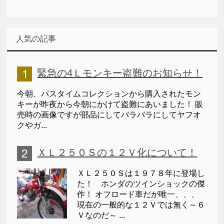
人気の記事
緊急の4Ｌモンキー盗難のお知らせ！
今朝、パスタイムコレクションから購入されたモン
キーが昨夜から今朝にかけて盗難にあいました！ 販
売時の画像ですが部品にしてバラバラにしてヤフオ
クやガ...
ＸＬ２５０Ｓの１２Ｖ化について！
ＸＬ２５０Ｓは１９７８年に登場し
た！ ホンダのツインショックの傑
作！ オフロード車だが唯一、、、
現在の一般的な１２Ｖでは無く～６
Ｖなのだ～ ...