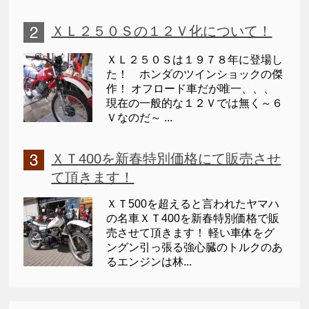
ＸＬ２５０Ｓの１２Ｖ化について！
ＸＬ２５０Ｓは１９７８年に登場し
た！ ホンダのツインショックの傑
作！ オフロード車だが唯一、、、
現在の一般的な１２Ｖでは無く～６
Ｖなのだ～ ...
ＸＴ400を新春特別価格にて販売させ
て頂きます！
ＸＴ500を超えると言われたヤマハ
の名車ＸＴ400を新春特別価格で販
売させて頂きます！ 軽い車体をグ
ングン引っ張る強心臓のトルクのあ
るエンジンは林...