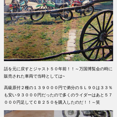
話を元に戻すとジャスト５０年前！！～万国博覧会の時に
販売された車両で当時としては~
高級原付２種の１３９０００円で弟分のＳＬ９０は３３％
も安い９３０００円だったので多くのライダーはあと５７
０００円足してＣＢ２５０を購入したのだ！！～笑