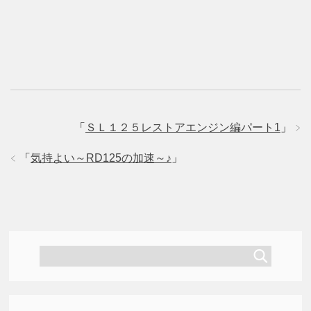
t
有
l
e
す
e
r
る
+
で
に
で
共
は
共
有
ク
有
(
リ
(
新
ッ
新
し
ク
し
い
し
い
ウ
て
ウ
ィ
く
ィ
ン
だ
ン
ド
さ
ド
ウ
い
ウ
で
(
で
「
ＳＬ１２５レストアエンジン編パート1
」
開
新
開
き
し
き
ま
い
ま
「
気持よい～RD125の加速～♪
」
す
ウ
す
)
ィ
)
ン
ド
ウ
で
開
き
ま
す
)