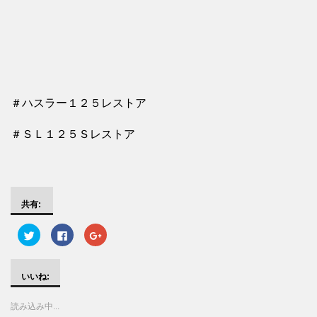
＃ハスラー１２５レストア
＃ＳＬ１２５Ｓレストア
共有:
ク
F
ク
リ
a
リ
ッ
c
ッ
ク
e
ク
し
b
し
て
o
て
いいね:
T
o
G
w
k
o
i
で
o
読み込み中...
t
共
g