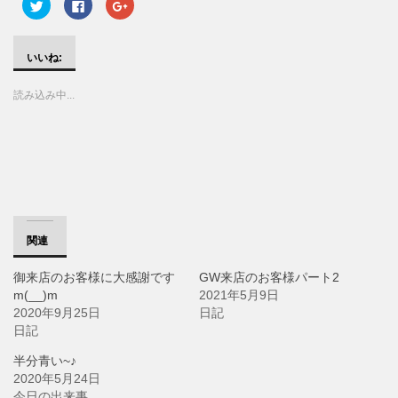
ク
F
ク
リ
a
リ
ッ
c
ッ
ク
e
ク
し
b
し
て
o
て
いいね:
T
o
G
w
k
o
i
で
o
読み込み中...
t
共
g
t
有
l
e
す
e
r
る
+
で
に
で
共
は
共
有
ク
有
(
リ
(
新
ッ
新
し
ク
し
い
し
い
ウ
て
ウ
ィ
く
ィ
ン
だ
ン
関連
ド
さ
ド
ウ
い
ウ
で
(
で
御来店のお客様に大感謝です
GW来店のお客様パート2
開
新
開
き
し
き
m(__)m
2021年5月9日
ま
い
ま
す
ウ
す
2020年9月25日
日記
)
ィ
)
日記
ン
ド
ウ
半分青い~♪
で
開
2020年5月24日
き
ま
今日の出来事