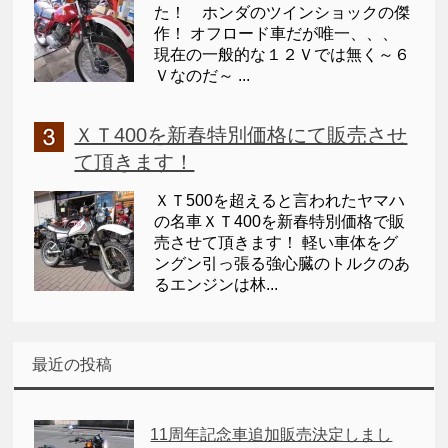
た！ ホンダのツインショックの傑
作！ オフロード車だが唯一、、、
現在の一般的な１２Ｖでは無く～６
Ｖなのだ～ ...
ＸＴ400を新春特別価格にて販売させ
て頂きます！
ＸＴ500を超えると言われたヤマハ
の名車ＸＴ400を新春特別価格で販
売させて頂きます！ 軽い車体をグ
ングン引っ張る強心臓のトルクのあ
るエンジンは林...
最近の投稿
11周年記念車追加販売決定しまし