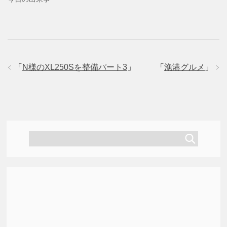
す
)
「
N様のXL250Sを整備パート3
」
「
漁港グルメ
」