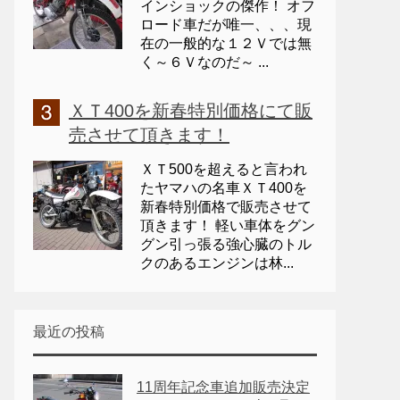
インショックの傑作！ オフ
ロード車だが唯一、、、現
在の一般的な１２Ｖでは無
く～６Ｖなのだ～ ...
ＸＴ400を新春特別価格にて販
売させて頂きます！
ＸＴ500を超えると言われ
たヤマハの名車ＸＴ400を
新春特別価格で販売させて
頂きます！ 軽い車体をグン
グン引っ張る強心臓のトル
クのあるエンジンは林...
最近の投稿
11周年記念車追加販売決定