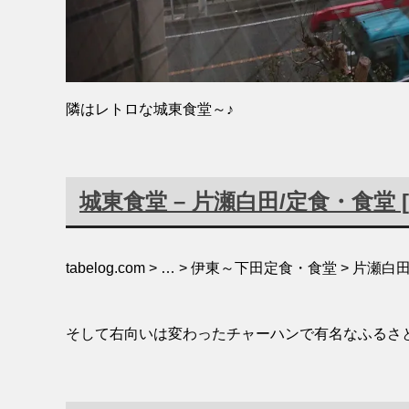
隣はレトロな城東食堂～♪
城東食堂
– 片瀬白田/定食・食堂 
tabelog.com > … > 伊東～下田定食・食堂 > 片
そして右向いは変わったチャーハンで有名なふるさ