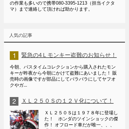
の作業も多いので携帯080-3395-1213（担当イクタ
マ）まで連絡して頂ければ助かります。
人気の記事
緊急の4Ｌモンキー盗難のお知らせ！
今朝、パスタイムコレクションから購入されたモン
キーが昨夜から今朝にかけて盗難にあいました！ 販
売時の画像ですが部品にしてバラバラにしてヤフオ
クやガ...
ＸＬ２５０Ｓの１２Ｖ化について！
ＸＬ２５０Ｓは１９７８年に登場し
た！ ホンダのツインショックの傑
作！ オフロード車だが唯一、、、