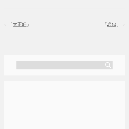
「
大正軒
」
「
岩忠
」