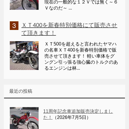
現在の一般的な１２Ｖでは無く～６
Ｖなのだ～ ...
ＸＴ400を新春特別価格にて販売させ
て頂きます！
ＸＴ500を超えると言われたヤマハ
の名車ＸＴ400を新春特別価格で販
売させて頂きます！ 軽い車体をグ
ングン引っ張る強心臓のトルクのあ
るエンジンは林...
最近の投稿
11周年記念車追加販売決定しまし
た！
（2026年7月5日）