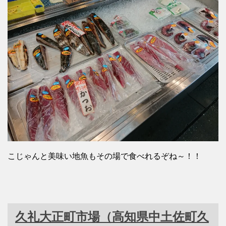
こじゃんと美味い地魚もその場で食べれるぞね～！！
久礼
大正町市場
（高知県中土佐町久