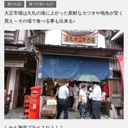
旅のお話
旅での旨いもの
大正市場は久礼の港に上がった新鮮なカツオや地魚が安く
買え～その場で食べる事も出来る♪
しかも激安プライスだよ！！