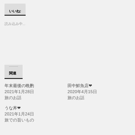
ク
e
ク
し
b
し
て
o
て
いいね:
T
o
G
w
k
o
i
で
o
読み込み中...
t
共
g
t
有
l
e
す
e
r
る
+
で
に
で
共
は
共
有
ク
有
(
リ
(
新
ッ
新
し
ク
し
い
し
い
ウ
て
ウ
ィ
く
ィ
ン
だ
ン
関連
ド
さ
ド
ウ
い
ウ
で
(
で
年末最後の晩酌
田中鮮魚店❤
開
新
開
き
し
き
2021年1月28日
2020年4月15日
ま
い
ま
す
ウ
す
旅のお話
旅のお話
)
ィ
)
ン
ド
うな丼❤
ウ
2021年1月24日
で
開
旅での旨いもの
き
ま
す
)