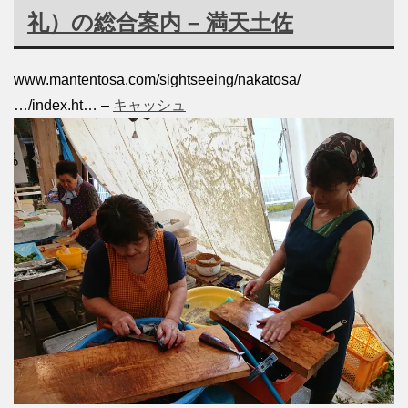
礼）の総合案内 – 満天土佐
www.mantentosa.com/sightseeing/nakatosa/
…/index.ht…
–
キャッシュ