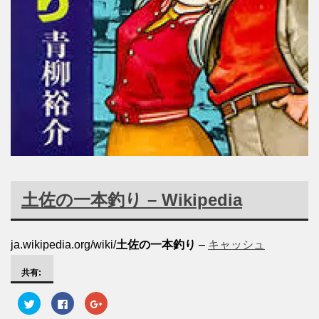
土佐の一本釣り
– Wikipedia
ja.wikipedia.org/wiki/
土佐の一本釣り
–
キャッシュ
共有:
ク
F
ク
リ
a
リ
ッ
c
ッ