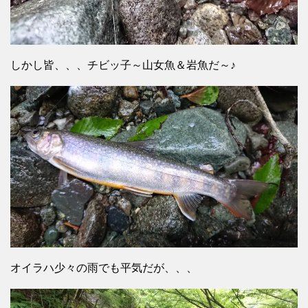
しかし皆、、、チビッ子～山女魚＆岩魚だ～♪
オイラハ少々の雨でも平気だが、、、