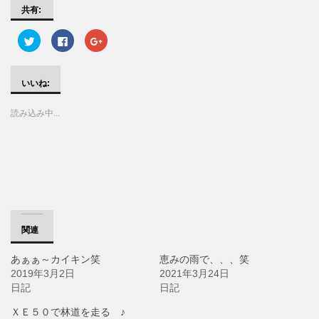
共有:
ク
F
ク
リ
a
リ
ッ
c
ッ
ク
e
ク
し
b
し
て
o
て
いいね:
T
o
G
w
k
o
i
で
o
読み込み中...
t
共
g
t
有
l
e
す
e
r
る
+
で
に
で
共
は
共
有
ク
有
(
リ
(
新
ッ
新
し
ク
し
い
し
い
ウ
て
ウ
ィ
く
ィ
ン
だ
ン
関連
ド
さ
ド
ウ
い
ウ
で
(
で
あぁぁ～カイキン笑
恵みの雨で、、、笑
開
新
開
き
し
き
2019年3月2日
2021年3月24日
ま
い
ま
す
ウ
す
日記
日記
)
ィ
)
ン
ド
ＸＥ５０で林道を走る ♪