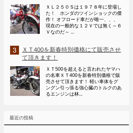
ＸＬ２５０Ｓは１９７８年に登場し
た！ ホンダのツインショックの傑
作！ オフロード車だが唯一、、、
現在の一般的な１２Ｖでは無く～６
Ｖなのだ～ ...
ＸＴ400を新春特別価格にて販売させ
て頂きます！
ＸＴ500を超えると言われたヤマハ
の名車ＸＴ400を新春特別価格で販
売させて頂きます！ 軽い車体をグ
ングン引っ張る強心臓のトルクのあ
るエンジンは林...
最近の投稿