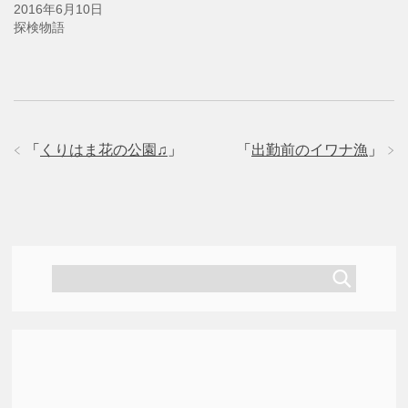
ウ
2016年6月10日
で
開
探検物語
き
ま
す
)
「
くりはま花の公園♫
」
「
出勤前のイワナ漁
」