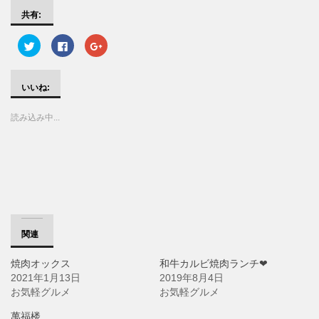
共有:
ク
F
ク
リ
a
リ
ッ
c
ッ
ク
e
ク
し
b
し
て
o
て
いいね:
T
o
G
w
k
o
i
で
o
読み込み中...
t
共
g
t
有
l
e
す
e
r
る
+
で
に
で
共
は
共
有
ク
有
(
リ
(
新
ッ
新
し
ク
し
い
し
い
ウ
て
ウ
ィ
く
ィ
ン
だ
ン
関連
ド
さ
ド
ウ
い
ウ
で
(
で
焼肉オックス
和牛カルビ焼肉ランチ❤
開
新
開
き
し
き
2021年1月13日
2019年8月4日
ま
い
ま
す
ウ
す
お気軽グルメ
お気軽グルメ
)
ィ
)
ン
ド
萬福楼