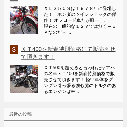
ＸＬ２５０Ｓは１９７８年に登場し
た！ ホンダのツインショックの傑
作！ オフロード車だが唯一、、、
現在の一般的な１２Ｖでは無く～６
Ｖなのだ～ ...
ＸＴ400を新春特別価格にて販売させ
て頂きます！
ＸＴ500を超えると言われたヤマハ
の名車ＸＴ400を新春特別価格で販
売させて頂きます！ 軽い車体をグ
ングン引っ張る強心臓のトルクのあ
るエンジンは林...
最近の投稿