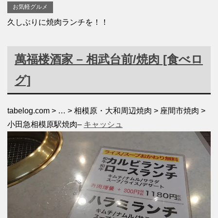
お気軽グルメ
久しぶりに焼肉ランチを！！
萬福楼
酒家 – 相武台前/焼肉 [食べロ
グ]
tabelog.com > … > 相模原・大和周辺焼肉 > 座間市焼肉 >
小田急相模原駅焼肉
–
キャッシュ