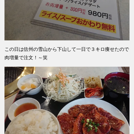
この日は信州の雪山から下山して一日で３キロ痩せたので
肉増量で注文！～笑