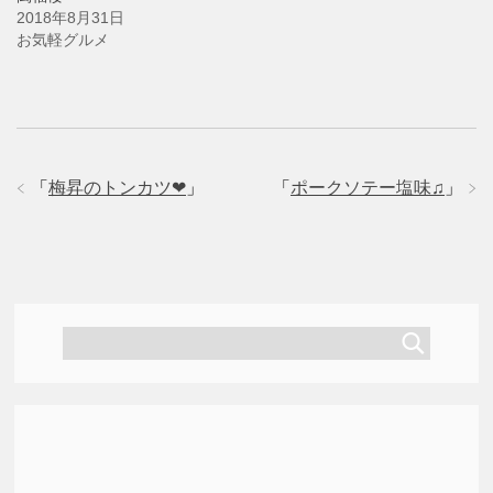
ウ
2018年8月31日
で
開
お気軽グルメ
き
ま
す
)
「
梅昇のトンカツ❤
」
「
ポークソテー塩味♫
」